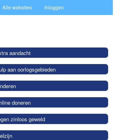
Alle websites
Inloggen
xtra aandacht
ulp aan oorlogsgebieden
inderen
nline doneren
egen zinloos geweld
elzijn