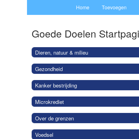
Home
Toevoegen
Goede Doelen Startpag
Dieren, natuur & milieu
Gezondheid
Kanker bestrijding
Microkrediet
Over de grenzen
Voedsel