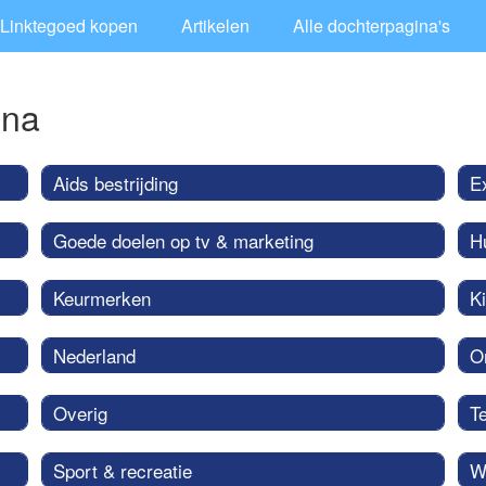
Linktegoed kopen
Artikelen
Alle dochterpagina's
ina
Aids bestrijding
E
Goede doelen op tv & marketing
H
Keurmerken
K
Nederland
O
Overig
T
Sport & recreatie
W