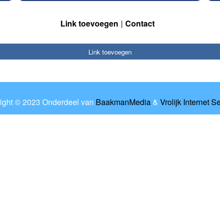
Link toevoegen
Contact
Link toevoegen
ight © 2023 Onderdeel van
BaakmanMedia
&
Vrolijk Internet S