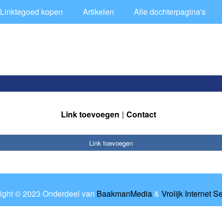
Linktegoed kopen
Artikelen
Alle dochterpagina's
Link toevoegen
Contact
Link toevoegen
ight © 2023 Onderdeel van
BaakmanMedia
&
Vrolijk Internet S